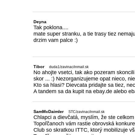
Deyna
Tak poklona....
mate super stranku, a tie trasy tiez nemaju
drzim vam palce :)
Tibor
duda1/zavinac/inmail.sk
No ahojte vsetci, tak ako pozeram skoncili
skor ... :) Nezorganizujeme opat nieco, nie
Kto sa hlasi? Dievcata pridajte sa tiez, nech
A tandem sa da kupit na ebay.de alebo eb
SamMcDaimler
STC/zavinac/inmail.sk
Chlapci a dievčatá, myslím, že ste celkom 
Topoľčanoch vám rastie obrovská konkurenc
Club so skratkou ITTC, ktorý mobilizuje vš