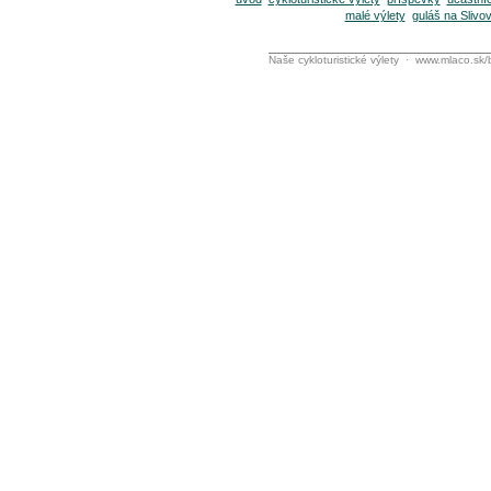
malé výlety
guláš na Slivo
Naše cykloturistické výlety ·
www.mlaco.sk/b