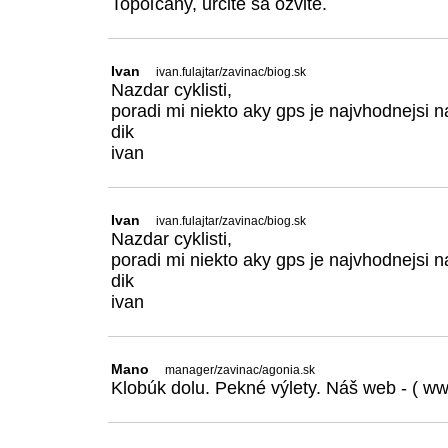
Topoľčany, určite sa ozvite.
Ivan
ivan.fulajtar/zavinac/biog.sk
Nazdar cyklisti,
poradi mi niekto aky gps je najvhodnejsi n
dik
ivan
Ivan
ivan.fulajtar/zavinac/biog.sk
Nazdar cyklisti,
poradi mi niekto aky gps je najvhodnejsi n
dik
ivan
Mano
manager/zavinac/agonia.sk
Klobúk dolu. Pekné výlety. Náš web - ( w