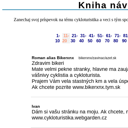
Kniha náv
Zanechaj svoj príspevok na tému cykloturistika a veci s tým sp
1-
11-
21-
31-
41-
51-
61-
71-
81
10
20
30
40
50
60
70
80
90
Roman alias Bikerxnx
bikerxnx/zavinac/azet.sk
Zdravim bikeri
Mate velmi pekne stranky, hlavne ma zauja
vášnivy cyklistia a cykloturista.
Prajem Vám vela stastných km a vela úspe
Ak chcete pozrite www.bikerxnx.tym.sk
Ivan
Dám si vašu stránku na moju. Ak chcete, 
www.cykloturistika.webgarden.cz