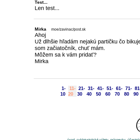
Test...
Len test...
Mirka
moe/zavinac/post.sk
Ahoj
Už dlhšie hľadám nejakú partičku čo biku
som začiatočník, chuť mám.
Môžem sa k vám pridať?
Mirka
1-
11-
21-
31-
41-
51-
61-
71-
81
10
20
30
40
50
60
70
80
90
úvod
cykloturistické výlety
príspevky
účastníc