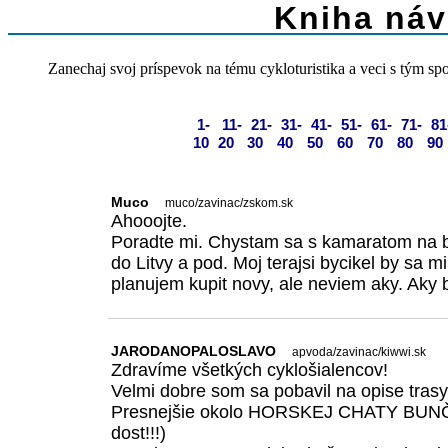
Kniha náv
Zanechaj svoj príspevok na tému cykloturistika a veci s tým sp
1-
11-
21-
31-
41-
51-
61-
71-
81
10
20
30
40
50
60
70
80
90
Muco
muco/zavinac/zskom.sk
Ahooojte.
Poradte mi. Chystam sa s kamaratom na br
do Litvy a pod. Moj terajsi bycikel by sa m
planujem kupit novy, ale neviem aky. Aky b
JARODANOPALOSLAVO
apvoda/zavinac/kiwwi.sk
Zdravíme všetkých cyklošialencov!
Velmi dobre som sa pobavil na opise trasy
Presnejšie okolo HORSKEJ CHATY BUNČ!!
dost!!!)