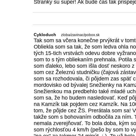
Stranky su super! Ak bude čas tak prispej
Cykloduch
zloba/zavinac/pobox.sk
Tak som sa včera konečne prvýkrát v tomt
Obliekla som sa tak, že som ledva ohla n
tých 15-tich vrstvách odevu dobre vyžrano.
som to s tým obliekaním prehnala. Potila 
som ďaleko, lebo som išla dosť neskoro z d
som cez Železnú studničku (čajová zástav
som sa rozhodovala, či pôjdem zas späť c
mordovisko od bývalej Snežienky na Kamzí
Snežienkou ma predbehlo také mladé ucho
som sa, že ho budem nasledovať. Keď pôj
na Kamzík tak pojdem cez Kamzík. Na 1
tom, že pôjde cez ŽS. Prerátala som sa! V
takže som s bohovaním odbočila za ním. T
nemala zverejňovať. To bola doba, kým s
som rýchlosťou 4 km/h (pešo by som to vyš