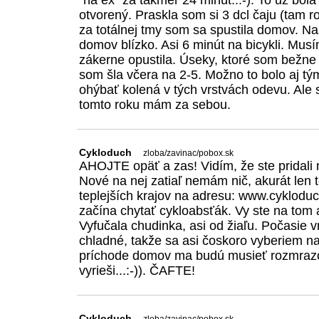
"na ex" za takmer 24 minút..:-). To už bola
otvorený. Praskla som si 3 dcl čaju (tam 
za totálnej tmy som sa spustila domov. N
domov blízko. Asi 6 minút na bicykli. Mu
zákerne opustila. Úseky, ktoré som bežne 
som šla včera na 2-5. Možno to bolo aj t
ohýbať kolená v tých vrstvách odevu. Ale
tomto roku mám za sebou.
Cykloduch
zloba/zavinac/pobox.sk
AHOJTE opäť a zas! Vidím, že ste pridali 
Nové na nej zatiaľ nemám nič, akurát len 
teplejších krajov na adresu: www.cykloduc
začína chytať cykloabsťák. Vy ste na tom a
Vyfučala chudinka, asi od žiaľu. Počasie v
chladné, takže sa asi čoskoro vyberiem n
príchode domov ma budú musieť rozmrazo
vyrieši...:-)). ČAFTE!
Cykloduch