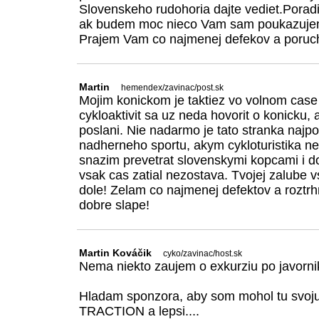
Slovenskeho rudohoria dajte vediet.Porad
ak budem moc nieco Vam sam poukazuje
Prajem Vam co najmenej defekov a poruc
Martin
hemendex/zavinac/post.sk
Mojim konickom je taktiez vo volnom case 
cykloaktivit sa uz neda hovorit o konicku, 
poslani. Nie nadarmo je tato stranka najp
nadherneho sportu, akym cykloturistika ne
snazim prevetrat slovenskymi kopcami i do
vsak cas zatial nezostava. Tvojej zalube
dole! Zelam co najmenej defektov a roztrh
dobre slape!
Martin Kováčik
cyko/zavinac/host.sk
Nema niekto zaujem o exkurziu po javorn
Hladam sponzora, aby som mohol tu svoj
TRACTION a lepsi....