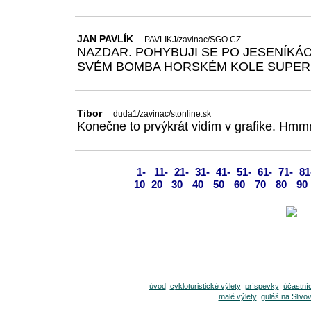
JAN PAVLÍK
PAVLIKJ/zavinac/SGO.CZ
NAZDAR. POHYBUJI SE PO JESENÍKÁ
SVÉM BOMBA HORSKÉM KOLE SUPERI
Tibor
duda1/zavinac/stonline.sk
Konečne to prvýkrát vidím v grafike. H
1-
11-
21-
31-
41-
51-
61-
71-
81
10
20
30
40
50
60
70
80
90
úvod
cykloturistické výlety
príspevky
účastníc
malé výlety
guláš na Slivo