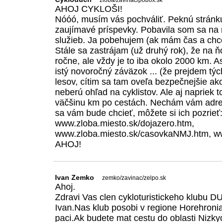
zloba/zavinac/pobox.sk
AHOJ CYKLOŠI!
Nóóó, musím vás pochváliť. Peknú stránk
zaujímavé príspevky. Pobavila som sa na
služieb. Ja pobehujem (ak mám čas a chce
Stále sa zastrájam (už druhý rok), že na
ročne, ale vždy je to iba okolo 2000 km.
istý novoročný záväzok ... (že prejdem tý
lesov, cítim sa tam oveľa bezpečnejšie ak
neberú ohľad na cyklistov. Ale aj napriek
väčšinu km po cestách. Nechám vám adres
sa vám bude chcieť, môžete si ich pozrieť
www.zloba.miesto.sk/dojazero.htm,
www.zloba.miesto.sk/casovkaNMJ.htm, ww
AHOJ!
Ivan Zemko
zemko/zavinac/zelpo.sk
Ahoj.
Zdravi Vas clen cykloturistickeho klubu 
Ivan.Nas klub posobi v regione Horehroni
paci.Ak budete mat cestu do oblasti Nizkyc