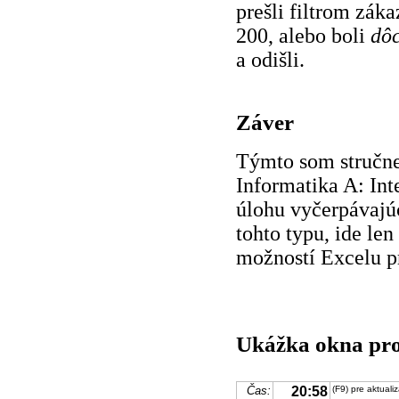
prešli filtrom záka
200, alebo boli
dô
a odišli.
Záver
Týmto som stručne
Informatika A: Int
úlohu vyčerpávajú
tohto typu, ide le
možností Excelu p
Ukážka okna pro
Čas:
20:58
(F9) pre aktuali