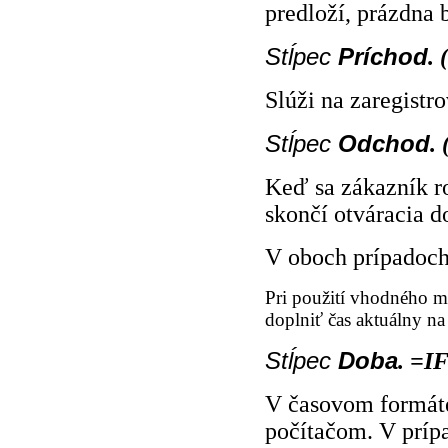
predloží, prázdna 
Stĺpec
Príchod
. 
Slúži na zaregistr
Stĺpec
Odchod
.
Keď sa zákazník r
skončí otváracia d
V oboch prípadoch
Pri použití vhodného ma
doplniť čas aktuálny na
Stĺpec
Doba
. =I
V časovom formáte
počítačom. V prípa