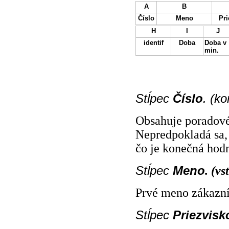
A
B
Číslo
Meno
Pri
H
I
J
identif
Doba
Doba v
min.
Stĺpec
Číslo
. (k
Obsahuje poradové 
Nepredpokladá sa, 
čo je konečná hodn
Stĺpec
Meno
. (v
Prvé meno zákazní
Stĺpec
Priezvisk