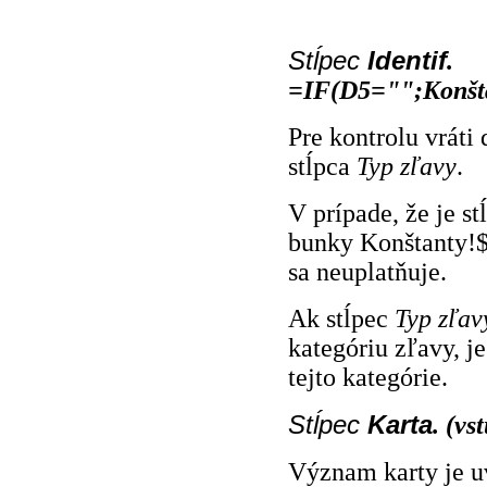
Stĺpec
Identif
.
=IF(D5="";Konšt
Pre kontrolu vráti 
stĺpca
Typ zľavy
.
V prípade, že je s
bunky Konštanty!$
sa neuplatňuje.
Ak stĺpec
Typ zľav
kategóriu zľavy, j
tejto kategórie.
Stĺpec
Karta
. (vs
Význam karty je u