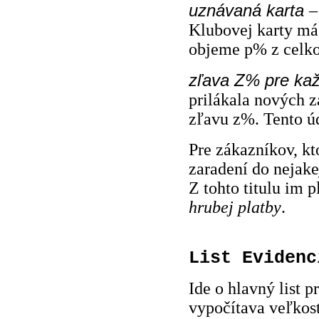
uznávaná karta
–
Klubovej kart
y má
objeme p% z celko
zľava Z% pre ka
prilákala nových 
zľavu z%. Tento úd
Pre zákazníkov, kt
zaradení do nejake
Z tohto titulu im 
hrubej platby
.
List Evidenc
Ide o hlavný list p
vypočítava veľkosť 