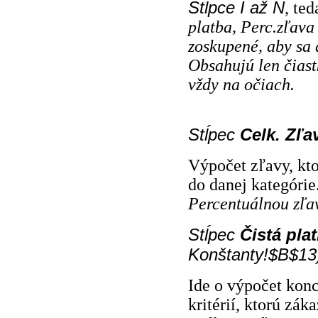
Stĺpce I až N
, te
platba, Perc.zľava
zoskupené, aby sa 
Obsahujú len čiast
vždy na očiach.
Stĺpec
Celk. Zľa
Výpočet zľavy, kto
do danej kategórie
Percentuálnou zľa
Stĺpec
Čistá pla
Konštanty!$B$13
Ide o výpočet konc
kritérií, ktorú zák