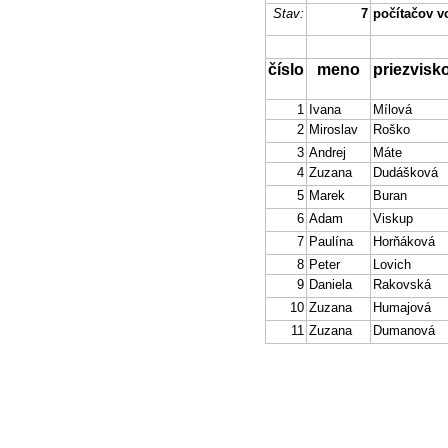
Stav:
7
počítačov v
číslo
meno
priezvisk
1
Ivana
Mílová
2
Miroslav
Roško
3
Andrej
Máte
4
Zuzana
Dudášková
5
Marek
Buran
6
Adam
Viskup
7
Paulína
Horňáková
8
Peter
Lovich
9
Daniela
Rakovská
10
Zuzana
Humajová
11
Zuzana
Dumanová