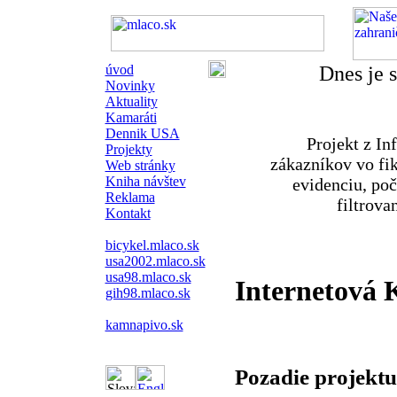
úvod
Dnes je 
Novinky
Aktuality
Kamaráti
Dennik USA
Projekt z In
Projekty
zákazníkov vo fik
Web stránky
Kniha návštev
evidenciu, počí
Reklama
filtrova
Kontakt
bicykel.mlaco.sk
usa2002.mlaco.sk
usa98.mlaco.sk
Internetová 
gih98.mlaco.sk
kamnapivo.sk
Pozadie projektu