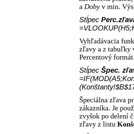
a
Doby
v min. Výs
Stĺpec
Perc.zľav
=VLOOKUP(H5;Ko
Vyhľadávacia funk
zľavy a z tabuľky 
Percentový formát
Stĺpec
Špec. zľa
=IF(MOD(A5;Kon
(Konštanty!$B$17
Špeciálna zľava p
zákazníka. Je pou
zvyšok po delení č
zľavy z listu
Konš