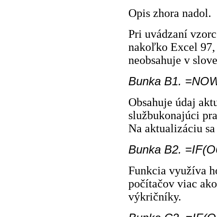
Opis zhora nadol.
Pri uvádzaní vzor
nakoľko Excel 97,
neobsahuje v slove
Bunka B1. =NOW
Obsahuje údaj akt
službukonajúci pra
Na aktualizáciu sa
Bunka B2. =IF(O6
Funkcia využíva h
počítačov viac ako 
výkričníky.