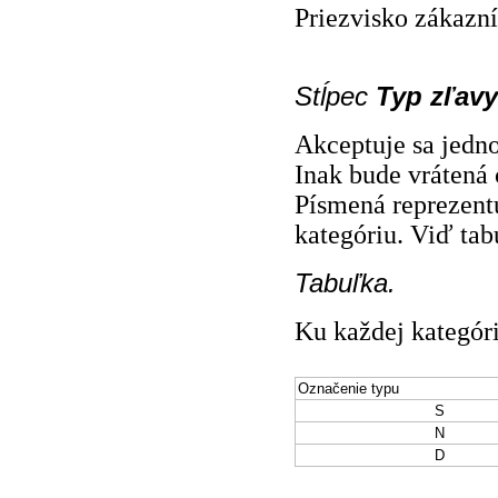
Priezvisko zákazní
Stĺpec
Typ zľavy
Akceptuje sa jedno
Inak bude vrátená 
Písmená reprezentu
kategóriu. Viď tab
Tabuľka.
Ku každej kategóri
Označenie typu
S
N
D