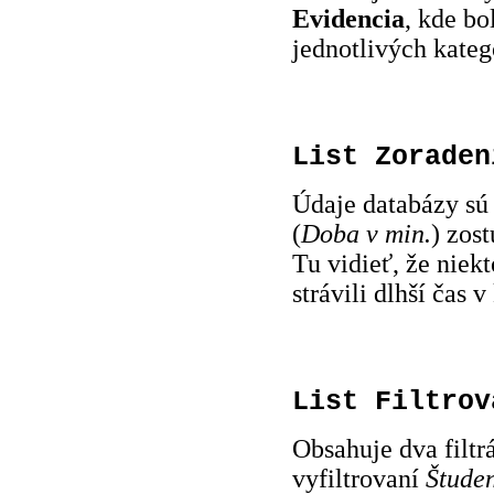
Evidencia
, kde bo
jednotlivých kategó
List Zoraden
Údaje databázy sú
(
Doba v min.
) zos
Tu vidieť, že niek
strávili dlhší čas v
List Filtrov
Obsahuje dva filtr
vyfiltrovaní
Študen