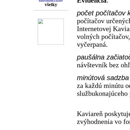
Evidencia
.
všetky
počet počítačov 
počítačov určených
Internetovej Kavia
volných počítačov,
vyčerpaná.
paušálna začiato
návštevník bez ohľ
minútová sadzba
za každú minútu o
službukonajúceho 
Kaviareň poskytuj
zvýhodnenia vo for