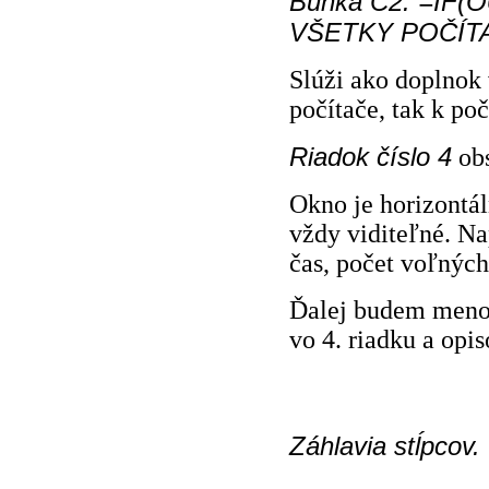
Bunka C2. =IF(O
VŠETKY POČÍT
Slúži ako doplnok
počítače, tak k poč
Riadok číslo 4
obs
Okno je horizontál
vždy viditeľné. Na
čas, počet voľných
Ďalej budem menov
vo 4. riadku a opis
Záhlavia stĺpcov.