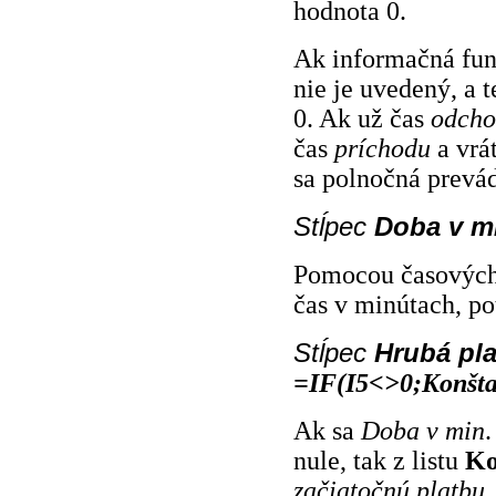
hodnota 0.
Ak inf
ormačná fun
nie je uvedený, a t
0. Ak už čas
odch
čas
príchodu
a vrá
sa polnočná prevá
Stĺpec
Doba v m
Pomocou časových 
čas v minútach, po
Stĺpec
Hrubá pl
=IF(I5<>0;Konšt
Ak sa
Doba v min
nule, tak z listu
Ko
začiatočnú platbu
,