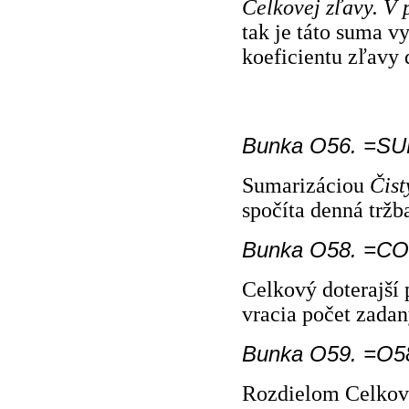
Celkovej zľavy
. V 
tak je táto suma 
koeficientu zľavy 
Bunka O56. =SU
Sumarizáciou
Čist
spočíta denná tržb
Bunka O58. =CO
Celkový doterajší 
vracia počet zadan
Bunka O59. =O
Rozdielom Celkové