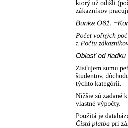
ktorý už odišli (p
zákazníkov pracujú
Bunka O61. =Kon
Počet voľných poč
a
Počtu zákazníkov
Oblasť od riadku 
Zisťujem sumu peňa
študentov, dôchodc
týchto kategórií.
Nižšie sú zadané kr
vlastné výpočty.
Použitá je databá
Čistá platba
pri zá