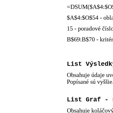
=DSUM($A$4:$O$
$A$4:$O$54 - obla
15 - poradové čísl
B$69:B$70 - kritér
List Výsledk
Obsahuje údaje uv
Popísané sú vyššie
List Graf - 
Obsahuje koláčový 