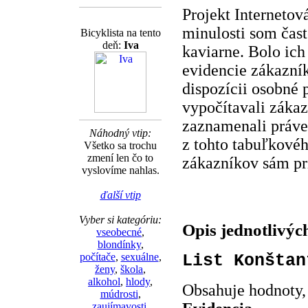
Projekt Internetov
minulosti som čast
Bicyklista na tento
deň:
Iva
kaviarne. Bolo ich
evidencie zákazník
dispozícii osobné
vypočítavali záka
zaznamenali práve
Náhodný vtip:
z tohto tabuľkové
Všetko sa trochu
zmení len čo to
zákazníkov sám pri
vyslovíme nahlas.
ďalší vtip
Vyber si kategóriu:
Opis jednotlivých
vseobecné
,
blondínky
,
List Konštan
počítače
,
sexuálne
,
ženy
,
škola
,
alkohol
,
hlody
,
Obsahuje hodnoty, 
múdrosti
,
zaujímavosti
,