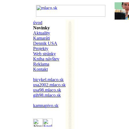
úvod
Novinky
Aktuality
Kamaráti
Dennik USA
Projekty
Web stránky
Kniha návštev
Reklama
Kontakt
bicykel.mlaco.sk
usa2002.mlaco.sk
usa98.mlaco.sk
gih98.mlaco.sk
kamnapivo.sk