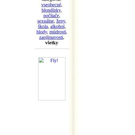
vseobecné
,
blondínky
,
počítače
,
sexuálne
,
ženy
,
škola
,
alkohol
,
hlody
,
múdrosti
,
zaujímavosti
,
všetky