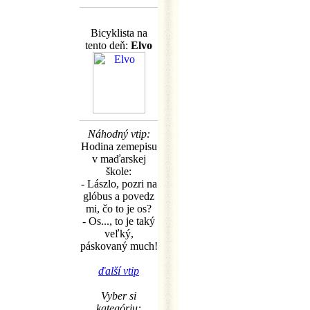
Bicyklista na
tento deň:
Elvo
Náhodný vtip:
Hodina zemepisu
v maďarskej
škole:
- Lászlo, pozri na
glóbus a povedz
mi, čo to je os?
- Os..., to je taký
veľký,
páskovaný much!
ďalší vtip
Vyber si
kategóriu: