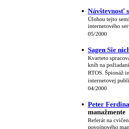
Návštevnosť 
Úlohou tejto semi
internetového ser
05/2000
Sagen Sie nich
Kvarteto spraco
kníh na požiadan
RTOS. Špionáž in
internetovej publi
04/2000
Peter Ferdin
manažmente
Referát na cviče
povojnového man