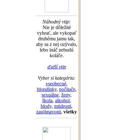
Náhodný vtip:
Nie je dôležité
vyhrať, ale vykopať
druhému jamu tak,
aby sa z nej ozývalo,
lebo ináč nebudú
koláče.
ďalší vtip
Vyber si kategóriu:
vseobecné
,
blondínky
,
počítače
,
sexuálne
,
ženy
,
škola
,
alkohol
,
hlody
,
múdrosti
,
zaujímavosti
,
všetky