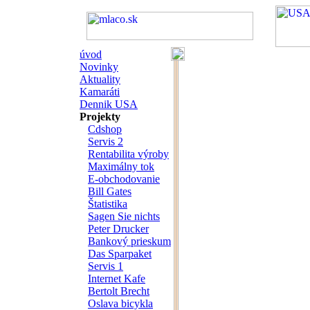
úvod
Novinky
Aktuality
Kamaráti
Dennik USA
Projekty
Cdshop
Servis 2
Rentabilita výroby
Maximálny tok
E-obchodovanie
Bill Gates
Štatistika
Sagen Sie nichts
Peter Drucker
Bankový prieskum
Das Sparpaket
Servis 1
Internet Kafe
Bertolt Brecht
Oslava bicykla