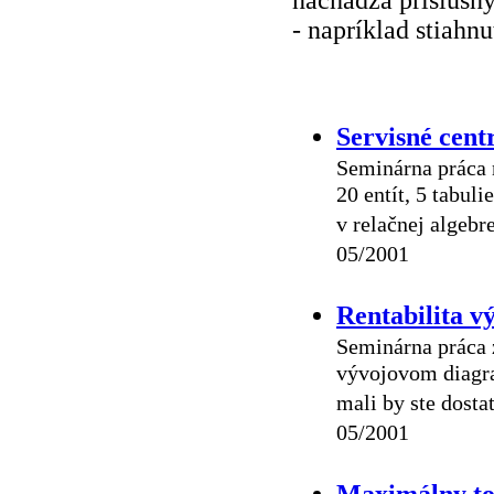
- napríklad stiahnu
Servisné cent
Seminárna práca 
20 entít, 5 tabul
v relačnej algebr
05/2001
Rentabilita v
Seminárna práca 
vývojovom diagra
mali by ste dosta
05/2001
Maximálny tok