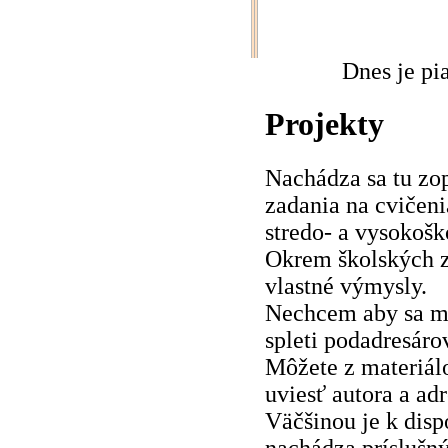
Dnes je pi
Projekty
Nachádza sa tu zop
zadania na cvičeni
stredo- a vysokošk
Okrem školských zá
vlastné výmysly.
Nechcem aby sa mo
spleti podadresárov
Môžete z materiálo
uviesť autora a ad
Väčšinou je k disp
nachádza príslušný