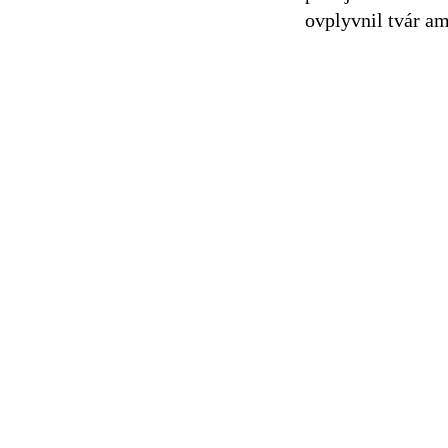
ovplyvnil tvár am
Ďalšia časť refer
pomery vo firm
03/2000
Bankový pri
Potrebuješ si za
nevieš ktorú ban
Možno ti pomôžu
mušku sme si zob
Slovensku.
Uvedomujeme si, 
Priebežnú aktual
update nie je té
11/1999