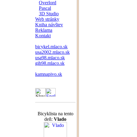
Overlord
Pascal
3D Studio
Web stránky
Kniha návštev
Reklama
Kontakt
bicykel.mlaco.sk
usa2002.mlaco.sk
usa98.mlaco.sk
gih98.mlaco.sk
kamnapivo.sk
Bicyklista na tento
deň:
Vlado