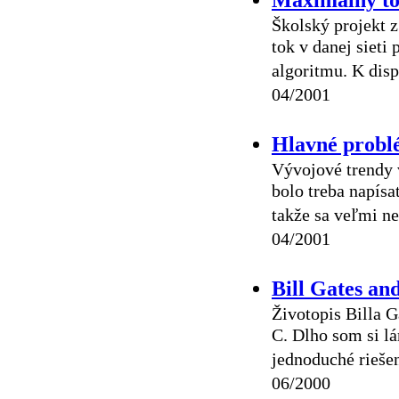
Školský projekt 
tok v danej siet
algoritmu. K disp
04/2001
Hlavné probl
Vývojové trendy v
bolo treba napísa
takže sa veľmi ne
04/2001
Bill Gates an
Životopis Billa G
C. Dlho som si l
jednoduché riešen
06/2000