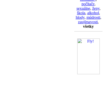
počítače
,
sexuálne
,
ženy
,
škola
,
alkohol
,
hlody
,
múdrosti
,
zaujímavosti
,
všetky