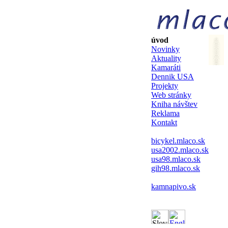
úvod
Novinky
Aktuality
Kamaráti
Dennik USA
Projekty
Web stránky
Kniha návštev
Reklama
Kontakt
bicykel.mlaco.sk
usa2002.mlaco.sk
usa98.mlaco.sk
gih98.mlaco.sk
kamnapivo.sk