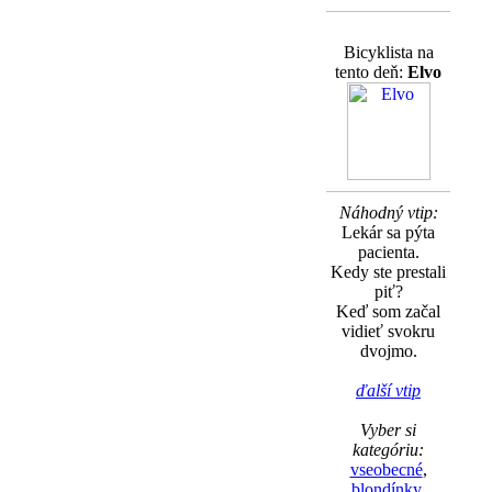
Bicyklista na
tento deň:
Elvo
Náhodný vtip:
Lekár sa pýta
pacienta.
Kedy ste prestali
piť?
Keď som začal
vidieť svokru
dvojmo.
ďalší vtip
Vyber si
kategóriu:
vseobecné
,
blondínky
,