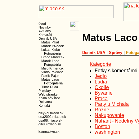
úvod
Novinky
Aktuality
Matus Lac
Kamaráti
Dennik USA
Matus Pikali
Marek Pivacek
Lukas Kicko
Denník USA
|
Správy
|
Fotoga
Fotogaléria
Brano Marecek
Marek Laco
Kategórie
Fotogaléria
Miso Krmencik
Fotky s komentármi
Vlado Palcovic
Jedlo
Patrik Pajan
Matus Laco
Ludia
Fotogaléria
Okolie
Tibor Duda
Projekty
Byvanie
Web stránky
Praca
Kniha návštev
Reklama
Party u Michala
Kontakt
Rozne
bicykel.mlaco.sk
Nakupovanie
usa2002.mlaco.sk
Nahant - Nedelny Vy
usa98.mlaco.sk
gih98.mlaco.sk
Boston
washington
kamnapivo.sk