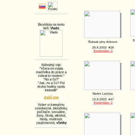
Bicyklista na tento
deň:
Vlado
S
Ruksak plny dobruot.
26.8.2003 #26
Komentáre: 2
Náhodný vtip:
"Včera mi volala
manželka do práce a
zobral to modem."
"No a čo?"
"Jak, no a čo? Pol
druha hodiny spolu
klebetili!"
Nielen Lavicka.
ďalší vtip
15.8.2003 #47
Komentáre: 1
Vyber si kategóriu:
vseobecné
,
blondínky
,
počítače
,
sexuálne
,
ženy
,
škola
,
alkohol
,
hlody
,
múdrosti
,
zaujímavosti
,
všetky