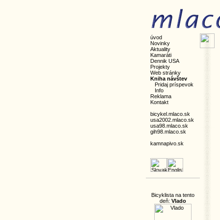
úvod
Novinky
Aktuality
Kamaráti
Dennik USA
Projekty
Web stránky
Kniha návštev
Pridaj príspevok
Info
Reklama
Kontakt
bicykel.mlaco.sk
usa2002.mlaco.sk
usa98.mlaco.sk
gih98.mlaco.sk
kamnapivo.sk
Bicyklista na tento
deň:
Vlado