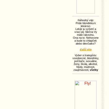
Náhodný vtip:
Pride blondinka k
lekárovi.
Lekár ju vyšetrí a
vraví jej: Slečna Vy
máte rakovinu.
Ona na to: Nehovorte
a bude to chlapček
alebo dievčatko?
ďalší vtip
Vyber si kategóriu:
vseobecné
,
blondínky
,
počítače
,
sexuálne
,
ženy
,
škola
,
alkohol
,
hlody
,
múdrosti
,
zaujímavosti
,
všetky