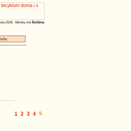
gusta 2026. Meniny má
Štefánia
Info
1
2
3
4
5