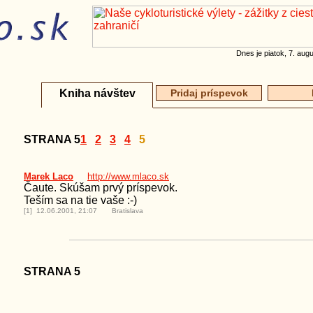
Dnes je piatok, 7. au
Kniha návštev
Pridaj príspevok
STRANA 5
1
2
3
4
5
Marek Laco
http://www.mlaco.sk
Čaute. Skúšam prvý príspevok.
Teším sa na tie vaše :-)
[1] 12.06.2001, 21:07 Bratislava
STRANA 5