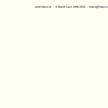
www.mlaco.sk
· © Marek Laco 1998-2026 ·
mlaco@mlaco.s