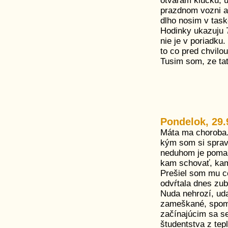
otvaram klucku, u
prazdnom vozni a 
dlho nosim v task
Hodinky ukazuju 7
nie je v poriadku.
to co pred chvilou 
Tusim som, ze tat
Pondelok, 29.
Máta ma choroba. 
kým som si spravi
neduhom je pomal
kam schovať, kam 
Prešiel som mu c
odvŕtala dnes zub
Nuda nehrozí, uda
zameškané, spome
začínajúcim sa s
študentstva z tep