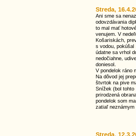
Streda, 16.4.
Ani sme sa nenazda
odovzdávania dip
to mal mať hotové
venujem. V nedeľ
Košariskách, pre
s vodou, pokúšal 
údatne sa vrhol d
nedočiahne, udiv
doniesol.
V pondelok ráno 
Na dôvod jej prep
štvrtok na pive 
Snížek (bol tohto
prirodzená obran
pondelok som mal 
zatiaľ neznámym
Streda, 12.3.