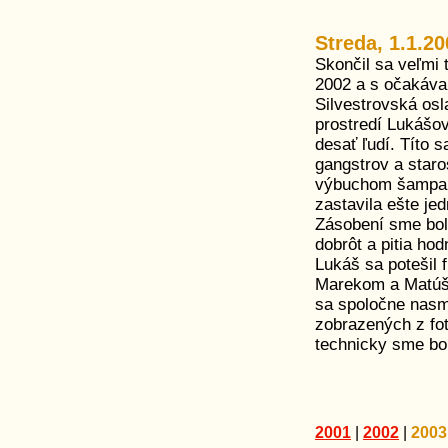
Streda, 1.1.20
Skončil sa veľmi 
2002 a s očakáva
Silvestrovská osl
prostredí Lukášov
desať ľudí. Títo s
gangstrov a staros
výbuchom šampansk
zastavila ešte je
Zásobení sme boli
dobrôt a pitia hod
Lukáš sa potešil 
Marekom a Matúšo
sa spoločne nasm
zobrazených z fot
technicky sme bo
2001
|
2002
|
2003