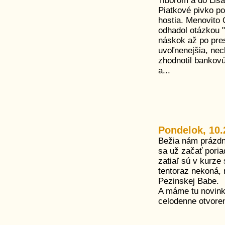
Tiborom a do Lis
Piatkové pivko po
hostia. Menovito 
odhadol otázkou "
náskok až po pr
uvoľnenejšia, nech
zhodnotil bankovú
a...
Pondelok, 10.
Bežia nám prázdn
sa už začať poria
zatiaľ sú v kurze
tentoraz nekoná, 
Pezinskej Babe.
A máme tu novink
celodenne otvore