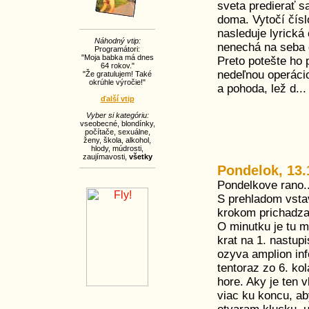
sveta predierať s
doma. Vytočí čís
nasleduje lyrická
Náhodný vtip:
nenechá na seba d
Programátori:
"Moja babka má dnes
Preto potešte ho
64 rokov."
nedeľnou operácio
"Že gratulujem! Také
okrúhle výročie!"
a pohoda, lež d...
ďalší vtip
Vyber si kategóriu:
vseobecné
,
blondínky
,
počítače
,
sexuálne
,
ženy
,
škola
,
alkohol
,
hlody
,
múdrosti
,
zaujímavosti
,
všetky
Pondelok, 13.
Pondelkove rano..
S prehladom vsta
krokom prichadzam
O minutku je tu m
krat na 1. nastup
ozyva amplion in
tentoraz zo 6. k
hore. Aky je ten 
viac ku koncu, ab