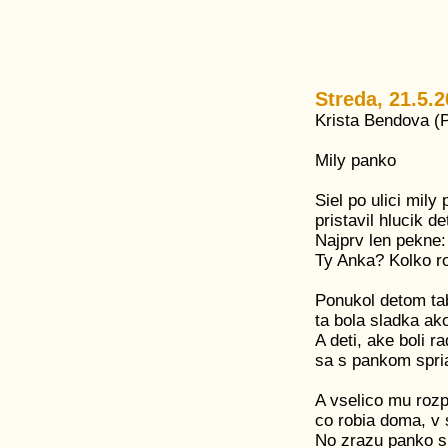
Streda, 21.5.
Krista Bendova (
Mily panko
Siel po ulici mily
pristavil hlucik det
Najprv len pekne:
Ty Anka? Kolko ro
Ponukol detom ta
ta bola sladka ak
A deti, ake boli ra
sa s pankom spriat
A vselico mu rozp
co robia doma, v 
No zrazu panko sp