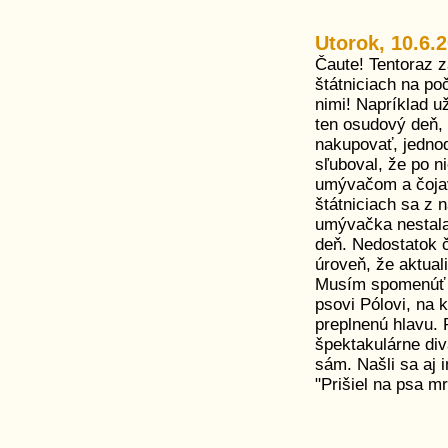
Utorok, 10.6.
Čaute! Tentoraz 
štátniciach na p
nimi! Napríklad u
ten osudový deň, 
nakupovať, jednod
sľuboval, že po 
umývačom a čoja
štátniciach sa z 
umývačka nestala
deň. Nedostatok č
úroveň, že aktual
Musím spomenúť e
psovi Pólovi, na k
preplnenú hlavu.
špektakulárne div
sám. Našli sa aj 
"Prišiel na psa mr.