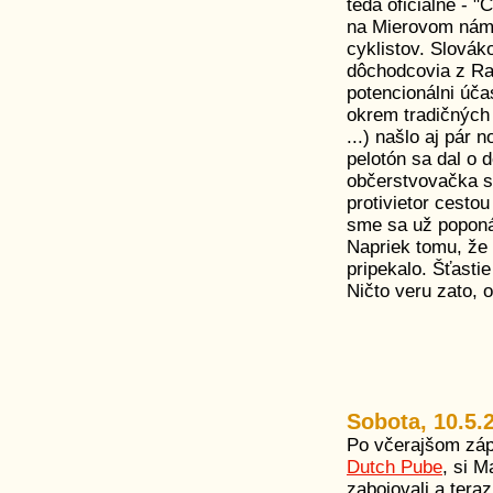
teda oficiálne - "
na Mierovom náme
cyklistov. Slovák
dôchodcovia z Ra
potencionálni úča
okrem tradičných 
...) našlo aj pár
pelotón sa dal o 
občerstvovačka s
protivietor cest
sme sa už poponáh
Napriek tomu, že 
pripekalo. Šťasti
Ničto veru zato, o
Sobota, 10.5.
Po včerajšom záp
Dutch Pube
, si M
zabojovali a tera