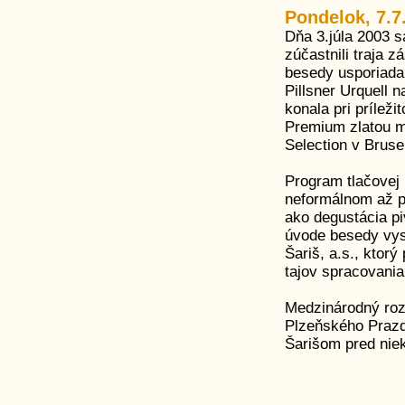
Pondelok, 7.7
Dňa 3.júla 2003 s
zúčastnili traja 
besedy usporiada
Pillsner Urquell 
konala pri príleži
Premium zlatou m
Selection v Brusel
Program tlačovej 
neformálnom až p
ako degustácia p
úvode besedy vyst
Šariš, a.s., kto
tajov spracovania
Medzinárodný roz
Plzeňského Prazd
Šarišom pred nie