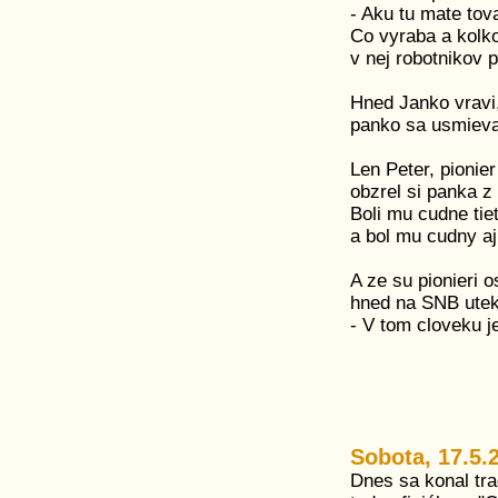
- Aku tu mate tov
Co vyraba a kolko
v nej robotnikov 
Hned Janko vravi,
panko sa usmieva
Len Peter, pionier
obzrel si panka z
Boli mu cudne tiet
a bol mu cudny aj
A ze su pionieri os
hned na SNB utek
- V tom cloveku j
Sobota, 17.5.
Dnes sa konal tr