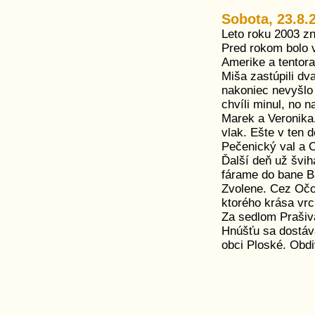
Sobota, 23.8.
Leto roku 2003 zn
Pred rokom bolo 
Amerike a tentoraz
Miša zastúpili dv
nakoniec nevyšlo
chvíli minul, no 
Marek a Veronika.
vlak. Ešte v ten
Pečenický val a O
Ďalší deň už švi
fárame do bane B
Zvolene. Cez Oč
ktorého krása vrc
Za sedlom Prašiv
Hnúšťu sa dostáv
obci Ploské. Obdi