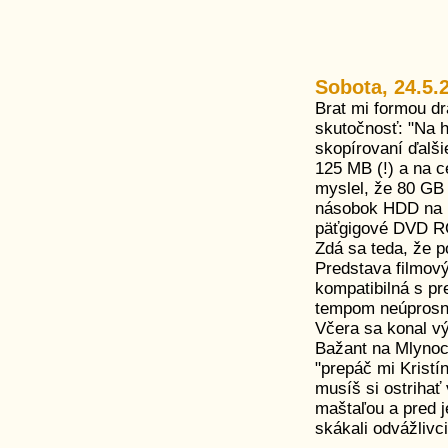
Sobota, 24.5.
Brat mi formou d
skutočnosť: "Na 
skopírovaní ďalši
125 MB (!) a na 
myslel, že 80 GB 
násobok HDD na 
päťgigové DVD RO
Zdá sa teda, že p
Predstava filmov
kompatibilná s pr
tempom neúprosne
Včera sa konal vý
Bažant na Mlynoch
"prepáč mi Kristín
musíš si ostrihať
maštaľou a pred j
skákali odvážlivci