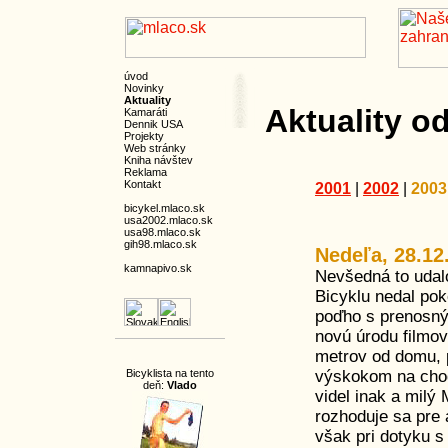
úvod
Novinky
Aktuality
Aktuality o
Kamaráti
Dennik USA
Projekty
Web stránky
Kniha návštev
Reklama
Kontakt
2001
|
2002
|
2003
bicykel.mlaco.sk
usa2002.mlaco.sk
usa98.mlaco.sk
gih98.mlaco.sk
Nedeľa, 28.12
kamnapivo.sk
Nevšedná to udalo
Bicyklu nedal pok
poďho s prenosn
novú úrodu filmov
metrov od domu, 
výskokom na chod
Bicyklista na tento
deň:
Vlado
videl inak a milý
rozhoduje sa pre 
však pri dotyku s