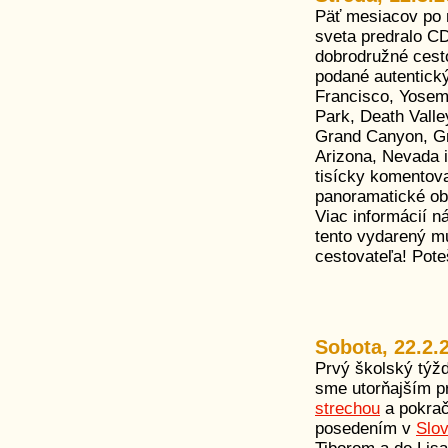
Päť mesiacov po 
sveta predralo C
dobrodružné cest
podané autentick
Francisco, Yosem
Park, Death Vall
Grand Canyon, Gr
Arizona, Nevada i
tisícky komentova
panoramatické ob
Viac informácií n
tento vydarený mu
cestovateľa! Pote
Sobota, 22.2.
Prvý školský týžd
sme utorňajším p
strechou
a pokrač
posedením v
Slo