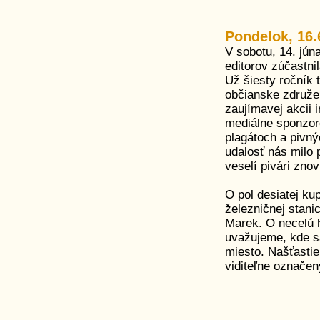
Pondelok, 16.
V sobotu, 14. jún
editorov zúčastni
Už šiesty ročník 
občianske združ
zaujímavej akcii
mediálne sponzor
plagátoch a pivn
udalosť nás milo 
veselí pivári zno
O pol desiatej ku
železničnej stani
Marek. O necelú 
uvažujeme, kde s
miesto. Našťastie
viditeľne označen