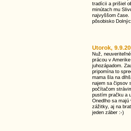
tradícii a prišie
minútach mu Sliv
najvyššom čase. 
pôsobisko Dolných
Utorok, 9.9.2
Nuž, neuveriteľné
prácou v Amerike
juhozápadom. Zauj
pripomína to spre
mama šla na dlhš
najem sa čipsov s
počítačom strávi
pustím pračku a u
Onedlho sa majú 
zážitky, aj na bra
jeden záber :-)