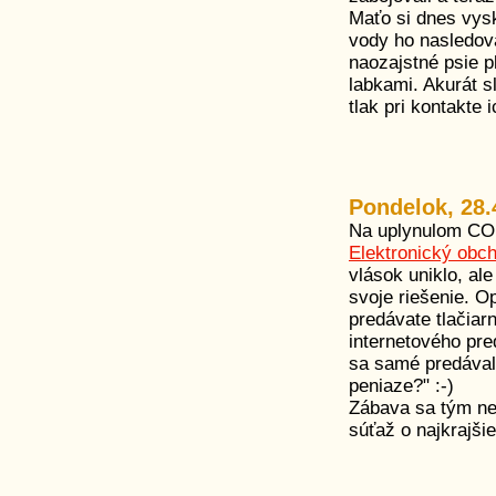
Maťo si dnes vysk
vody ho nasledov
naozajstné psie p
labkami. Akurát 
tlak pri kontakte
Pondelok, 28.
Na uplynulom COF
Elektronický obc
vlások uniklo, al
svoje riešenie. 
predávate tlačiarn
internetového pre
sa samé predávali
peniaze?" :-)
Zábava sa tým nek
súťaž o najkrajši