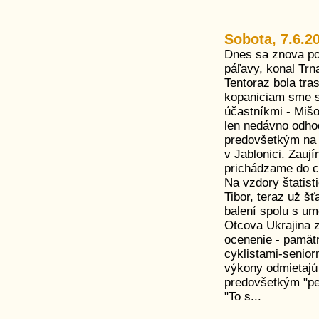
Sobota, 7.6.2
Dnes sa znova po
páľavy, konal Tr
Tentoraz bola tr
kopaniciam sme s
účastníkmi - Mišo
len nedávno odhod
predovšetkým na
v Jablonici. Zau
prichádzame do ci
Na vzdory štatist
Tibor, teraz už šť
balení spolu s u
Otcova Ukrajina z
ocenenie - pamätn
cyklistami-senior
výkony odmietajú
predovšetkým "pe
"To s...