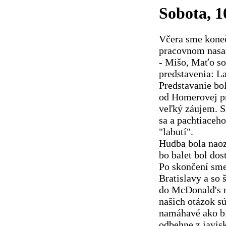
Sobota, 1
Včera sme koneč
pracovnom nasad
- Mišo, Maťo so
predstavenia: La
Predstavanie bol
od Homerovej pr
veľký záujem. S
sa a pachtiaceh
"labutí".
Hudba bola naoz
bo balet bol dos
Po skončení sme
Bratislavy a so
do McDonald's 
našich otázok sú
namáhavé ako bi
odbehne z javis