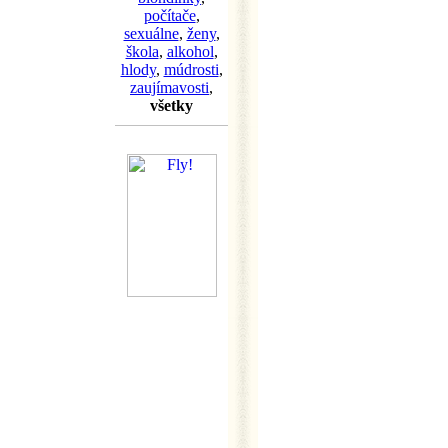
počítače
,
sexuálne
,
ženy
,
škola
,
alkohol
,
hlody
,
múdrosti
,
zaujímavosti
,
všetky