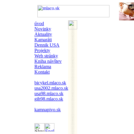
úvod
Novinky
Aktuality
Kamaráti
Dennik USA
Projekty
Web stránky
Kniha návštev
Reklama
Kontakt
bicykel.mlaco.sk
usa2002.mlaco.sk
usa98.mlaco.sk
gih98.mlaco.sk
kamnapivo.sk