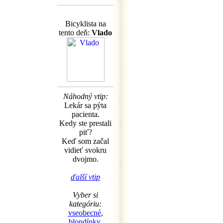
Bicyklista na
tento deň:
Vlado
Náhodný vtip:
Lekár sa pýta
pacienta.
Kedy ste prestali
piť?
Keď som začal
vidieť svokru
dvojmo.
ďalší vtip
Vyber si
kategóriu:
vseobecné
,
blondínky
,