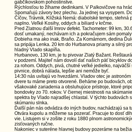
gabčíkovskom pohostinstve.
Rýchlosťou to žíhame dedinkami. V Palkovičove na hrá
Spomaľujú závory bez plechu. Ja jednej sa vysypem. Do
Číčov, Trávnik, Kližská Nemá: diabolské tempo, stehná 
naplno. Veľké Kosihy, oddych a biliard v krčme.
Pred Zlatnou ďalší Imrov defekt. Tachometer: 99 km, 30
dosť umakaný, nechávam ich a pokračujem sám pomaly
Dobieha ma ako inak, Braňo. Za Komárnom, dedina Ďul
sa pripája Lenka. 20 km do Hurbanova priamy a silný prot
hladný Vlado skapíňa.
Hurbanovo, 130 km, je tu pivovar Zlatý Bažant. Reštaurá
v podzemí. Majiteľ nám dovolí dať našich päť bicyklov d
za rohom. Oddych, pivá, chutné veľké jedielko, najväčší 
pivnice, dobrá nálada, lepšie ani nemôže byť.
14:30 nás uvítajú vo hvezdárni. Vladov otec je astronó
dvere tu máme preto otvorené. Beháme po budovách, 
všakovaké zariadenia a obsluhujúce prístroje, ktoré pri
bondovky zo 70. rokov. V čiernej miestnosti na skúmani
spektra by Vlado najradšej chlastal. V týchto budovách 
skúmaniu slnka.
Ďalší pán nás odvádza do iných budov, nachádzajú sa t
Otvára kupolu a môžeme sa pozerať. Pracuje to dosť dlh
vie. Listujem si v zošite z roku 1880 plnom astronomick
zisťovaných ručne.
Nakoniec v suteréne hlavnej budovy pozeráme na bežia