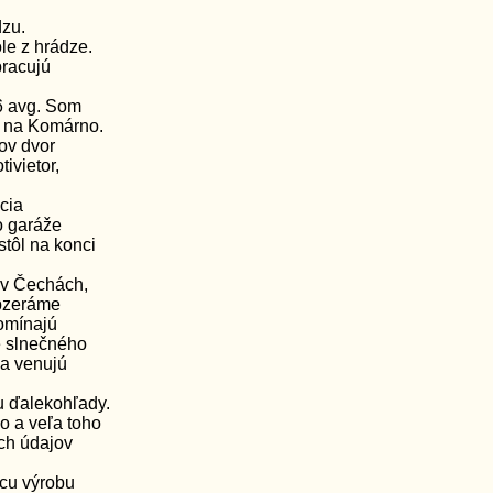
dzu.
le z hrádze.
pracujú
.6 avg. Som
 na Komárno.
ov dvor
ivietor,
cia
o garáže
stôl na konci
m v Čechách,
obzeráme
pomínajú
e slnečného
sa venujú
u ďalekohľady.
o a veľa toho
ých údajov
cu výrobu