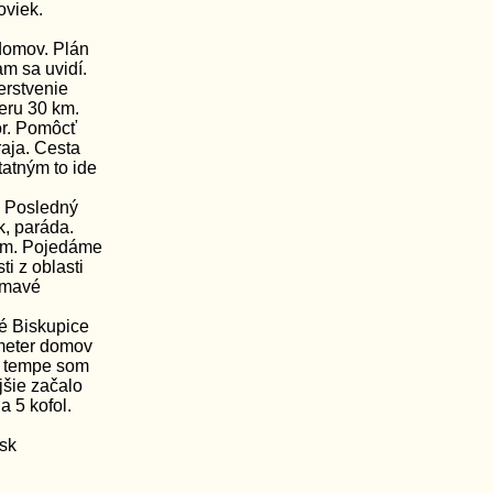
oviek.
domov. Plán
m sa uvidí.
erstvenie
eru 30 km.
or. Pomôcť
raja. Cesta
tatným to ide
. Posledný
k, paráda.
dom. Pojedáme
i z oblasti
ímavé
ké Biskupice
ometer domov
m tempe som
jšie začalo
a 5 kofol.
.sk