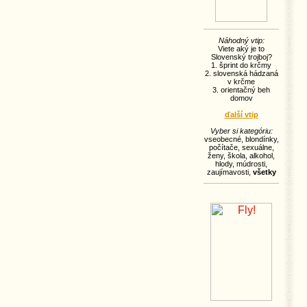
Náhodný vtip:
Viete aký je to
Slovenský trojboj?
1. šprint do krčmy
2. slovenská hádzaná
v krčme
3. orientačný beh
domov
ďalší vtip
Vyber si kategóriu:
vseobecné
,
blondínky
,
počítače
,
sexuálne
,
ženy
,
škola
,
alkohol
,
hlody
,
múdrosti
,
zaujímavosti
,
všetky