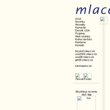
úvod
Novinky
Aktuality
Kamaráti
Dennik USA
Projekty
Web stránky
Kniha návštev
Reklama
Kontakt
bicykel.mlaco.sk
usa2002.mlaco.sk
usa98.mlaco.sk
gih98.mlaco.sk
kamnapivo.sk
Bicyklista na tento
deň:
Iva