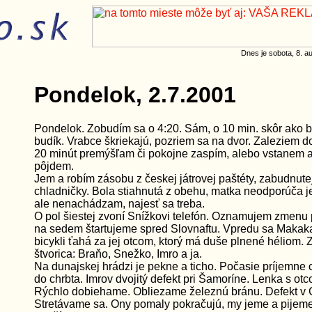
Dnes je sobota, 8. 
Pondelok, 2.7.2001
Pondelok. Zobudím sa o 4:20. Sám, o 10 min. skôr ako 
budík. Vrabce škriekajú, pozriem sa na dvor. Zaleziem do
20 minút premýšľam či pokojne zaspím, alebo vstanem 
pôjdem.
Jem a robím zásobu z českej játrovej paštéty, zabudnut
chladničky. Bola stiahnutá z obehu, matka neodporúča je
ale nenachádzam, najesť sa treba.
O pol šiestej zvoní Snížkovi telefón. Oznamujem zmenu p
na sedem štartujeme spred Slovnaftu. Vpredu sa Makak
bicykli ťahá za jej otcom, ktorý má duše plnené héliom. 
štvorica: Braňo, Snežko, Imro a ja.
Na dunajskej hrádzi je pekne a ticho. Počasie príjemne c
do chrbta. Imrov dvojitý defekt pri Šamoríne. Lenka s ot
Rýchlo dobiehame. Obliezame železnú bránu. Defekt v 
Stretávame sa. Ony pomaly pokračujú, my jeme a pije