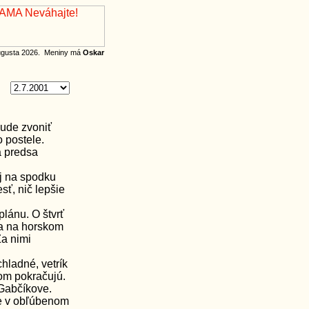
augusta 2026. Meniny má
Oskar
bude zvoniť
 postele.
a predsa
ej na spodku
sť, nič lepšie
lánu. O štvrť
a na horskom
Za nimi
hladné, vetrík
com pokračujú.
Gabčíkove.
me v obľúbenom