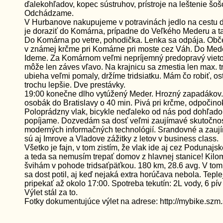
ďalekohľadov, kopec sústruhov, prístroje na leštenie šoš
Odchádzame.
V Hurbanove nakupujeme v potravinách jedlo na cestu 
je doraziť do Komárna, prípadne do Veľkého Mederu a ta
Do Komárna po vetre, pohodička. Lenka sa odpája. Obč
v známej krčme pri Komárne pri moste cez Váh. Do Med
Ideme. Za Komárnom veľmi nepríjemný predopravý viet
môže len záves vľavo. Na krajnicu sa zmestia len max. t
ubieha veľmi pomaly, držíme tridsiatku. Mám čo robiť, os
trochu lepšie. Dve prestávky.
19:00 konečne dlho vytúžený Meder. Hrozný zapadákov
osobák do Bratislavy o 40 min. Pivá pri krčme, odpočino
Poloprádzny vlak, bicykle neďaleko od nás pod dohľa
popíjame. Dozvedám sa dosť veľmi zaujímavé skutočnost
moderných informačných technológií. Srandovné a zauj
sú aj Imrove a Vladove zážitky z letov v business class.
Všetko je fajn, v tom zistím, že vlak ide aj cez Podunajs
a teda sa nemusím trepať domov z hlavnej stanice! Kil
švihám v pohode tridsaťpäťkou. 180 km, 28.6 avg. V to
sa dost potil, aj keď nejaká extra horúčava nebola. Teple
pripekať až okolo 17:00. Spotreba tekutín: 2L vody, 6 pív 
Výlet stál za to.
Fotky dokumentujúce výlet na adrese: http://mybike.szm