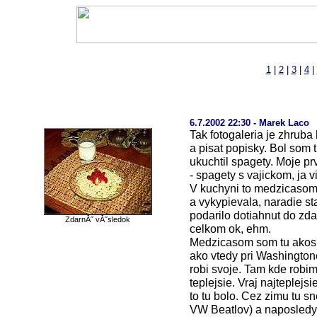
1
|
2
|
3
|
4
|
6.7.2002 22:30 - Marek Laco
Tak fotogaleria je zhruba
a pisat popisky. Bol som
ukuchtil spagety. Moje pr
- spagety s vajickom, ja 
V kuchyni to medzicasom 
a vykypievala, naradie st
podarilo dotiahnut do zda
ZdarnĂ˝ vĂ˝sledok
celkom ok, ehm.
Medzicasom som tu akosi t
ako vtedy pri Washington
robi svoje. Tam kde robim 
teplejsie. Vraj najteplej
to tu bolo. Cez zimu tu sn
VW Beatlov) a naposledy