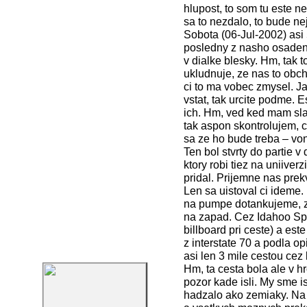
hlupost, to som tu este ne
sa to nezdalo, to bude n
Sobota (06-Jul-2002) asi 
posledny z nasho osadens
v dialke blesky. Hm, tak
ukludnuje, ze nas to obch
ci to ma vobec zmysel. J
vstat, tak urcite podme. 
ich. Hm, ved ked mam sla
tak aspon skontrolujem, c
sa ze ho bude treba – vonk
Ten bol stvrty do partie v
ktory robi tiez na uniiver
pridal. Prijemne nas pre
Len sa uistoval ci ideme
na pumpe dotankujeme, z
na zapad. Cez Idahoo Spr
billboard pri ceste) a este
z interstate 70 a podla op
asi len 3 mile cestou cez 
Hm, ta cesta bola ale v hr
pozor kade isli. My sme is
hadzalo ako zemiaky. Na