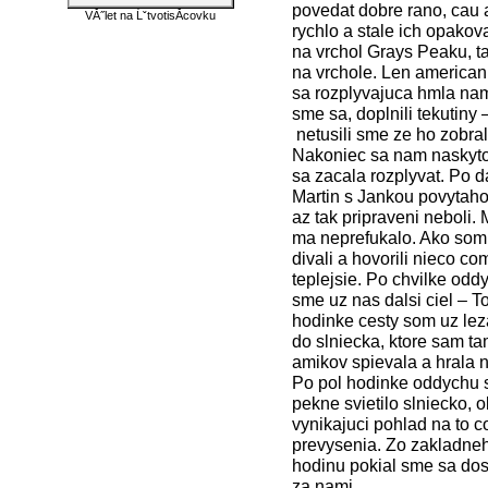
povedat dobre rano, cau a
VĂ˝let na ĹˇtvotisĂ­covku
rychlo a stale ich opakov
na vrchol Grays Peaku, ta
na vrchole. Len american
sa rozplyvajuca hmla nam 
sme sa, doplnili tekutiny 
netusili sme ze ho zobr
Nakoniec sa nam naskytol
sa zacala rozplyvat. Po d
Martin s Jankou povytaho
az tak pripraveni neboli.
ma neprefukalo. Ako som 
divali a hovorili nieco c
teplejsie. Po chvilke odd
sme uz nas dalsi ciel – Tor
hodinke cesty som uz lez
do slniecka, ktore sam t
amikov spievala a hrala n
Po pol hodinke oddychu s
pekne svietilo slniecko, 
vynikajuci pohlad na to c
prevysenia. Zo zakladneh
hodinu pokial sme sa dost
za nami.