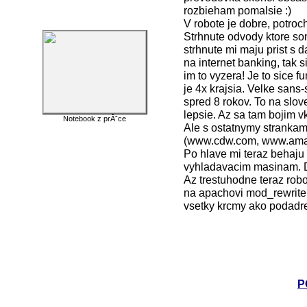
rozbieham pomalsie :)
V robote je dobre, potroc
Strhnute odvody ktore som
strhnute mi maju prist s d
na internet banking, tak s
im to vyzera! Je to sice f
je 4x krajsia. Velke sans-s
spred 8 rokov. To na slo
lepsie. Az sa tam bojim v
Notebook z prĂˇce
Ale s ostatnymy strankami
(www.cdw.com, www.amaz
Po hlave mi teraz behaju
vyhladavacim masinam. D
Az trestuhodne teraz rob
na apachovi mod_rewrite, 
vsetky krcmy ako podadre
P